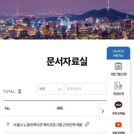
tawatchai07(출처 Freepik)
QUICK
MENU
문서자료실
프로그램 신청
검색
3
TOTAL.
대관신청
No.
제목
작성자
카카오채널
3
관리자
서울시 노동자복지관 복지프로그램 근무인력 채용
유튜브채널